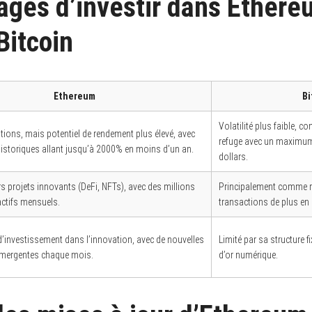
ages d’investir dans Ethere
Bitcoin
Ethereum
Bi
Volatilité plus faible, 
ations, mais potentiel de rendement plus élevé, avec
refuge avec un maximum
istoriques allant jusqu’à 2000% en moins d’un an.
dollars.
s projets innovants (DeFi, NFTs), avec des millions
Principalement comme ré
 actifs mensuels.
transactions de plus en 
’investissement dans l’innovation, avec de nouvelles
Limité par sa structure f
émergentes chaque mois.
d’or numérique.