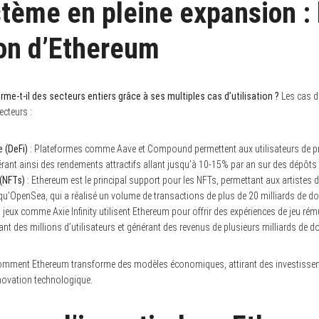
tème en pleine expansion : 
ion d’Ethereum
-t-il des secteurs entiers grâce à ses multiples cas d’utilisation ?
Les cas d’
ecteurs :
 (DeFi)
: Plateformes comme Aave et Compound permettent aux utilisateurs de pr
ant ainsi des rendements attractifs allant jusqu’à 10-15% par an sur des dépôts 
(NFTs)
: Ethereum est le principal support pour les NFTs, permettant aux artistes
qu’OpenSea, qui a réalisé un volume de transactions de plus de 20 milliards de do
 jeux comme Axie Infinity utilisent Ethereum pour offrir des expériences de jeu rém
nt des millions d’utilisateurs et générant des revenus de plusieurs milliards de do
omment Ethereum transforme des modèles économiques, attirant des investissem
nnovation technologique.