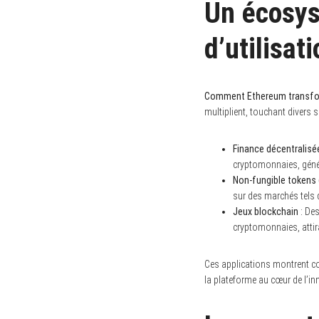
Un écosys
d’utilisat
S
e
a
Comment Ethereum transforme
r
multiplient, touchant divers s
c
h
f
Finance décentralisée
o
r
cryptomonnaies, génér
:
Non-fungible tokens 
sur des marchés tels 
Jeux blockchain
: Des
cryptomonnaies, attira
Ces applications montrent c
la plateforme au cœur de l’i