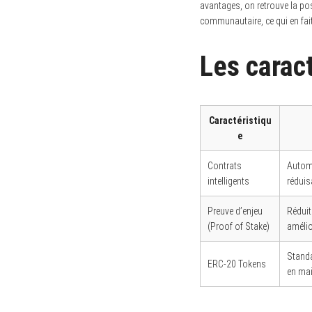
avantages, on retrouve la poss
communautaire, ce qui en fait
Les carac
Caractéristiqu
e
Contrats
Automa
intelligents
réduis
Preuve d’enjeu
Réduit
(Proof of Stake)
amélio
Standa
ERC-20 Tokens
en mai