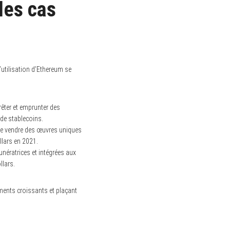
les cas
utilisation d’Ethereum se
êter et emprunter des
de stablecoins.
 de vendre des œuvres uniques
llars en 2021.
unératrices et intégrées aux
llars.
ents croissants et plaçant