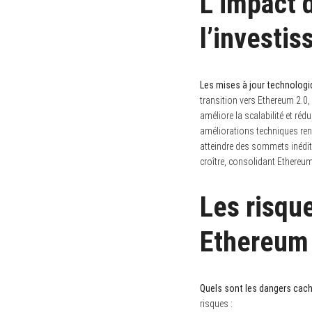
L’impact 
l’investi
Les mises à jour technologiq
transition vers Ethereum 2.0,
améliore la scalabilité et réd
améliorations techniques renf
atteindre des sommets inédits
croître, consolidant Ethereu
Les risqu
Ethereum
Quels sont les dangers cach
risques :