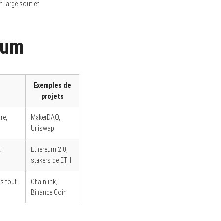
un large soutien
eum
Exemples de
projets
re,
MakerDAO,
Uniswap
t
Ethereum 2.0,
stakers de ETH
és tout
Chainlink,
Binance Coin