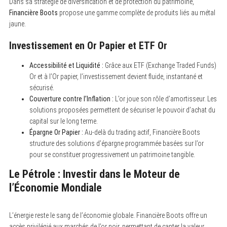
Dans sa stratégie de diversification et de protection du patrimoine,
Financière Boots
propose une gamme complète de produits liés au métal
jaune.
S
Investissement en Or Papier et ETF Or
e
a
Accessibilité et Liquidité :
Grâce aux ETF (Exchange Traded Funds)
r
c
Or et à l’Or papier, l’investissement devient fluide, instantané et
h
sécurisé.
f
Couverture contre l’Inflation :
L’or joue son rôle d’amortisseur. Les
o
r
solutions proposées permettent de sécuriser le pouvoir d’achat du
:
capital sur le long terme.
Épargne Or Papier :
Au-delà du trading actif, Financière Boots
structure des solutions d’épargne programmée basées sur l’or
pour se constituer progressivement un patrimoine tangible.
Le Pétrole : Investir dans le Moteur de
l’Économie Mondiale
L’énergie reste le sang de l’économie globale. Financière Boots offre un
accès privilégié aux marchés de l’or noir, permettant de capter la valeur