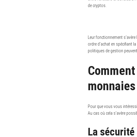
de cryptos.
S
e
a
r
c
Leur fonctionnement s’avère b
h
ordre d’achat en spécifiant l
f
o
politiques de gestion peuvent 
r
:
Comment c
monnaies
Pour que vous vous intéressie
Au cas où cela s’avère possi
La sécurité