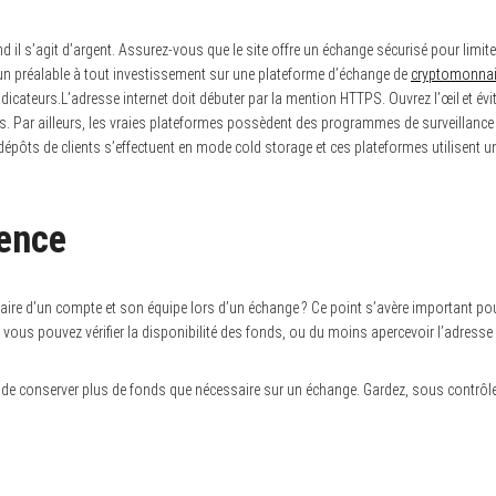
 il s’agit d’argent. Assurez-vous que le site offre un échange sécurisé pour limite
n préalable à tout investissement sur une plateforme d’échange de
cryptomonna
ndicateurs.L’adresse internet doit débuter par la mention HTTPS. Ouvrez l’œil et év
es. Par ailleurs, les vraies plateformes possèdent des programmes de surveillance
dépôts de clients s’effectuent en mode cold storage et ces plateformes utilisent u
rence
étaire d’un compte et son équipe lors d’un échange ? Ce point s’avère important pou
 vous pouvez vérifier la disponibilité des fonds, ou du moins apercevoir l’adresse
z de conserver plus de fonds que nécessaire sur un échange. Gardez, sous contrôle