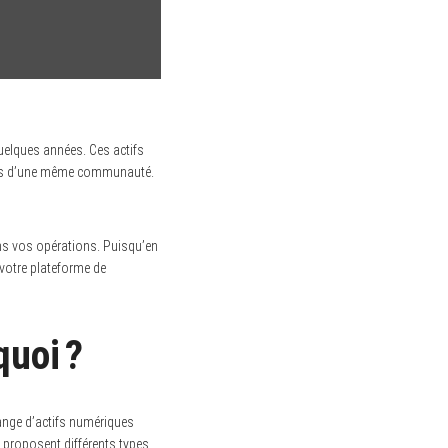
quelques années. Ces actifs
vidus d’une même communauté.
ns vos opérations. Puisqu’en
 votre plateforme de
quoi ?
ange d’actifs numériques
t proposent différents types