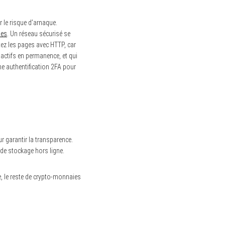
r le risque d’arnaque.
ies
. Un réseau sécurisé se
itez les pages avec HTTP, car
 actifs en permanence, et qui
ne authentification 2FA pour
r garantir la transparence.
 de stockage hors ligne.
, le reste de crypto-monnaies