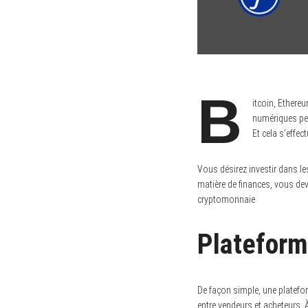
B
itcoin, Ethere
numériques per
Et cela s’effe
Vous désirez investir dans l
matière de finances, vous dev
cryptomonnaie
Plateforme
De façon simple, une plate
entre vendeurs et acheteurs. 